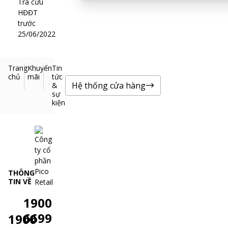
Tra cứu
HĐĐT
trước
25/06/2022
Trang
Khuyến
Tin
chủ
mãi
tức
Hệ thống cửa hàng
&
sự
kiện
THÔNG
TIN VỀ
1900
6699
1900