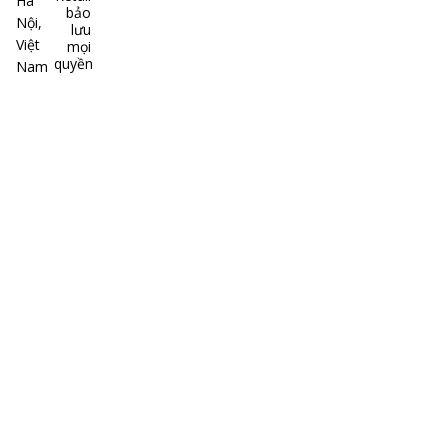
Hà
bảo
Nội,
lưu
Việt
mọi
quyền
Nam