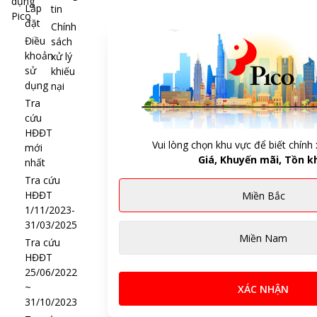
dụng
Lắp
tin
Pico
đặt
Chính
Điều
sách
khoản
xử lý
sử
khiếu
dụng
nại
Tra
cứu
HĐĐT
Vui lòng chọn khu vực để biết chính 
mới
Giá, Khuyến mãi, Tồn k
nhất
Tra cứu
HĐĐT
Miền Bắc
1/11/2023-
31/03/2025
Miền Nam
Tra cứu
HĐĐT
25/06/2022
~
XÁC NHẬN
31/10/2023