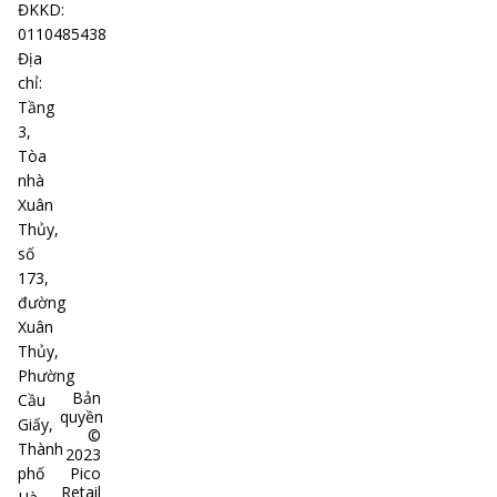
ĐKKD
:
0110485438
Địa
chỉ
:
Tầng
3,
Tòa
nhà
Xuân
Thủy,
số
173,
đường
Xuân
Thủy,
Phường
Bản
Cầu
quyền
Giấy,
©
Thành
2023
phố
Pico
Retail