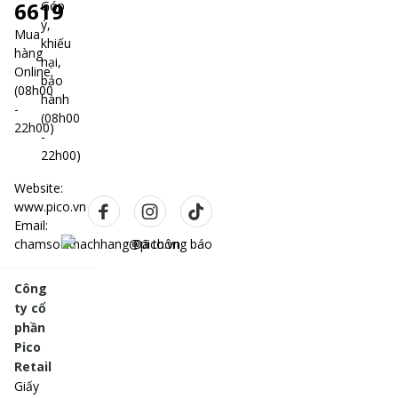
6619
Góp
ý,
Mua
khiếu
hàng
nại,
Online
bảo
(08h00
hành
-
(08h00
22h00)
-
22h00)
Website:
www.pico.vn
Email:
chamsockhachhang@pico.vn
Công
ty cổ
phần
Pico
Retail
Giấy