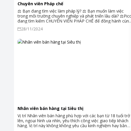
Chuyên viên Pháp chế
⚖ Bạn đang tìm việc làm pháp lý? ⚖ Bạn muốn làm việc
trong môi trường chuyên nghiệp và phát triển lâu dài? ⚖Pic
đang tìm kiếm CHUYÊN VIÊN PHÁP CHẾ để đồng hành cùn
đội ngũ nhân sự của chúng tôi!
28/11/2024
Nhân viên bán hàng tại Siêu thị
Vị trí Nhân viên bán hàng phù hợp với các bạn từ 18 tuổi trở
lên, ngoại hình ưa nhìn, yêu thích công việc giao tiếp khách
hàng. Vị trí này không không yêu cầu kinh nghiệm hay bằng
cấp, chúng tôi có đội ngũ chuyên viên đào tạo từ A-Z: Kiến