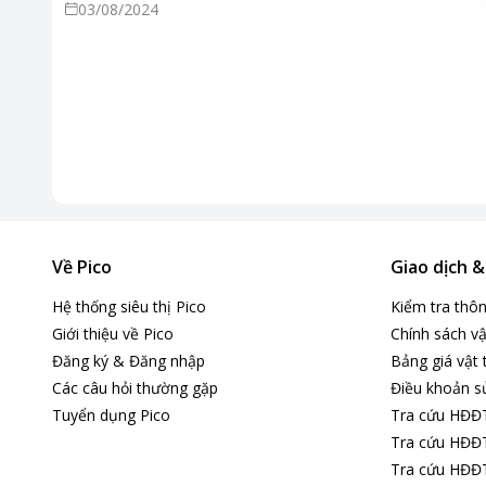
03/08/2024
thức sản phẩm, kỹ năng giao tiếp bán hàng, tác phong hình
ảnh trong quá trình phục vụ khách hàng,.... Chúng tôi chào
đón bạn gia nhập với đội ngũ của chúng tôi!
Về Pico
Giao dịch 
Hệ thống siêu thị Pico
Kiểm tra thô
Giới thiệu về Pico
Chính sách vậ
Đăng ký & Đăng nhập
Bảng giá vật 
Các câu hỏi thường gặp
Điều khoản s
Tuyển dụng Pico
Tra cứu HĐĐ
Tra cứu HĐĐT
Tra cứu HĐĐT