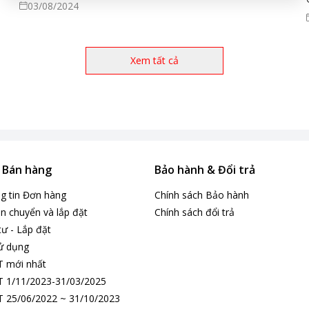
03/08/2024
phẩm về thương mại điện tử, logistic là 1 lợi thế. Chúng tôi
chào đón các bạn gia nhập với đội ngũ IT của chúng tôi!
Xem tất cả
& Bán hàng
Bảo hành & Đổi trả
ng tin Đơn hàng
Chính sách Bảo hành
n chuyển và lắp đặt
Chính sách đổi trả
tư - Lắp đặt
ử dụng
T mới nhất
 1/11/2023-31/03/2025
 25/06/2022 ~ 31/10/2023