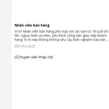
Nhân viên bán hàng
Vị trí Nhân viên bán hàng phù hợp với các bạn từ 18 tuổi trở
lên, ngoại hình ưa nhìn, yêu thích công việc giao tiếp khách
hàng. Vị trí này không không yêu cầu kinh nghiệm hay bằng
cấp, chúng tôi có đội ngũ chuyên viên đào tạo từ A-Z: Kiến
07/03/2025
thức sản phẩm, kỹ năng giao tiếp bán hàng, tác phong hình
ảnh trong quá trình phục vụ khách hàng,.... Chúng tôi chào
đón bạn gia nhập với đội ngũ của chúng tôi!