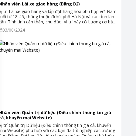
Nhân viên Lái xe giao hàng (Bằng B2)
Vị trí Lái xe giao hàng và lắp đặt hàng hóa phù hợp với Nam
tuổi từ 18-45, thông thuộc được phố Hà Nội và các tỉnh lân
cận. Tính tình cẩn thận, chu đáo. Vị trí này có Lương cơ bản
và Lương vận chuyển theo sản phẩm (số đơn hàng đi giao
03/08/2024
và lắp đặt). Mỗi xe có 1 Lái xe và 1 Phụ xe đi cùng để giao
hàng và hỗ trợ lắp đặt sản phẩm cho khách hàng. Với triết lý
theo đuổi là "Tiên phong trong sứ mệnh phục vụ" - chúng
tôi mong muốn tìm kiếm ứng viên có tinh thần tận tâm và
hu đáo với khách hàng. Chúng tôi chào đón bạn gia nhập
công ty chúng tôi!
Nhân viên Quản trị dữ liệu (Điều chỉnh thông tin giá
cả, khuyến mại Website)
Vị trí Quản trị Dữ liệu (Điều chỉnh thông tin giá cả, khuyến
mại Website) phù hợp với các bạn đã tốt nghiệp các trường
Cao Đẳng, Đại học (Ưu tiên chuyên ngàng Quản trị hệ thống