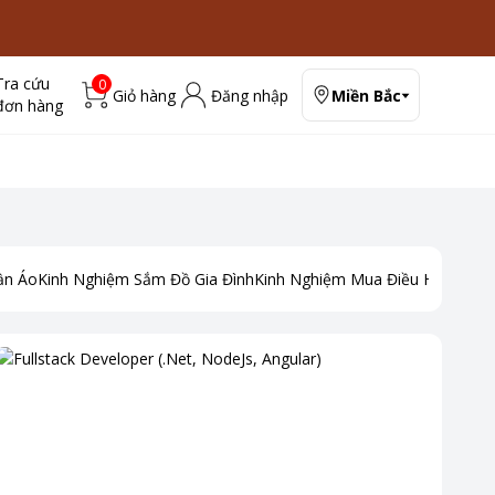
Tra cứu
0
Giỏ hàng
Đăng nhập
Miền Bắc
đơn hàng
ần Áo
Kinh Nghiệm Sắm Đồ Gia Đình
Kinh Nghiệm Mua Điều Hoà
Kinh