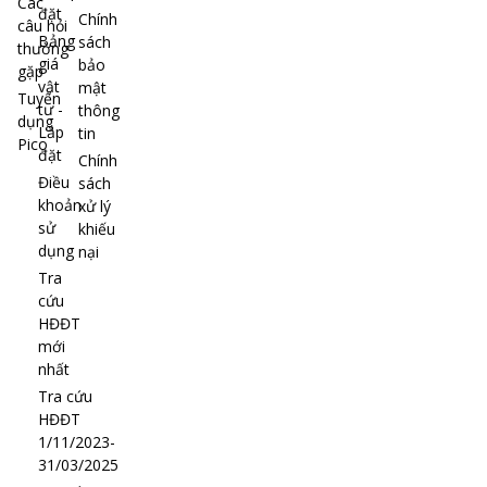
Các
đặt
Chính
câu hỏi
Bảng
sách
thường
giá
bảo
gặp
vật
mật
Tuyển
tư -
thông
dụng
Lắp
tin
Pico
đặt
Chính
Điều
sách
khoản
xử lý
sử
khiếu
dụng
nại
Tra
cứu
HĐĐT
mới
nhất
Tra cứu
HĐĐT
1/11/2023-
31/03/2025