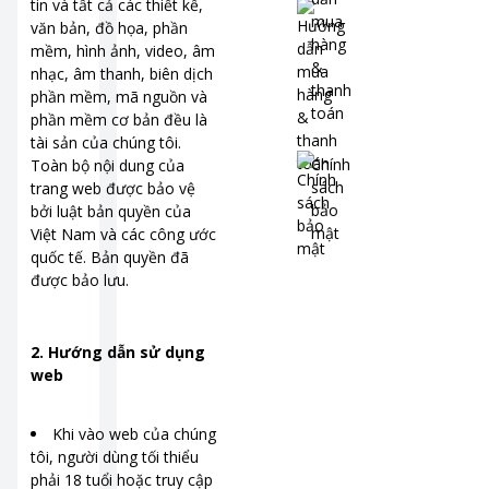
tin và tất cả các thiết kế,
mua
văn bản, đồ họa, phần
hàng
mềm, hình ảnh, video, âm
&
nhạc, âm thanh, biên dịch
thanh
phần mềm, mã nguồn và
toán
phần mềm cơ bản đều là
tài sản của chúng tôi.
Chính
Toàn bộ nội dung của
sách
trang web được bảo vệ
bảo
bởi luật bản quyền của
mật
Việt Nam và các công ước
quốc tế. Bản quyền đã
được bảo lưu.
2. Hướng dẫn sử dụng
web
Khi vào web của chúng
tôi, người dùng tối thiểu
phải 18 tuổi hoặc truy cập