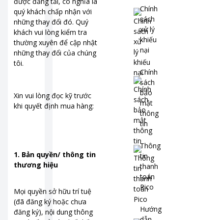
được đăng tải, có nghĩa là
Chính
quý khách chấp nhận với
sách
những thay đổi đó. Quý
xử lý
khách vui lòng kiểm tra
khiếu
thường xuyên để cập nhật
nại
những thay đổi của chúng
tôi.
Chính
sách
bảo
Xin vui lòng đọc kỹ trước
mật
khi quyết định mua hàng:
thông
tin
Thông
1. Bản quyền/ thông tin
tin
thương hiệu
thanh
toán
Pico
Mọi quyền sở hữu trí tuệ
(đã đăng ký hoặc chưa
Hướng
đăng ký), nội dung thông
dẫn