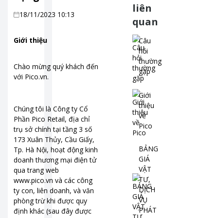
liên
18/11/2023 10:13
quan
Giới thiệu
Câu
hỏi
thường
Chào mừng quý khách đến
gặp
với Pico.vn.
Giới
thiệu
Chúng tôi là Công ty Cổ
về
Phần Pico Retail, địa chỉ
Pico
trụ sở chính tại tầng 3 số
173 Xuân Thủy, Cầu Giấy,
BẢNG
Tp. Hà Nội, hoạt động kinh
GIÁ
doanh thương mại điện tử
VẬT
qua trang web
TƯ,
www.pico.vn và các công
DỊCH
ty con, liên doanh, và văn
VỤ
phòng trừ khi được quy
PHÁT
định khác (sau đây được