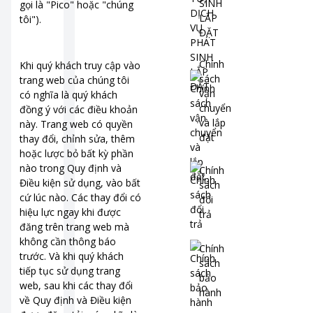
SINH
gọi là "Pico" hoặc "chúng
LẮP
tôi").
ĐẶT
Chính
Khi quý khách truy cập vào
sách
trang web của chúng tôi
vận
có nghĩa là quý khách
chuyển
đồng ý với các điều khoản
và lắp
này. Trang web có quyền
đặt
thay đổi, chỉnh sửa, thêm
hoặc lược bỏ bất kỳ phần
nào trong Quy định và
Chính
Điều kiện sử dụng, vào bất
sách
cứ lúc nào. Các thay đổi có
đổi
hiệu lực ngay khi được
trả
đăng trên trang web mà
không cần thông báo
Chính
trước. Và khi quý khách
sách
tiếp tục sử dụng trang
bảo
web, sau khi các thay đổi
hành
về Quy định và Điều kiện