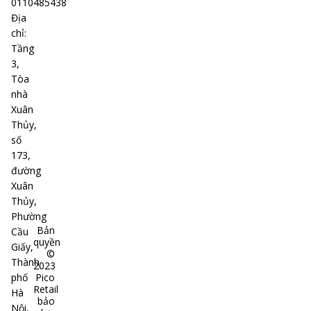
0110485438
Địa
chỉ
:
Tầng
3,
Tòa
nhà
Xuân
Thủy,
số
173,
đường
Xuân
Thủy,
Phường
Bản
Cầu
quyền
Giấy,
©
Thành
2023
phố
Pico
Retail
Hà
bảo
Nội,