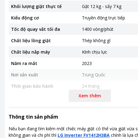
Khối lượng giặt thực tế
Gặt 12 kg - sấy 7 kg
Kiểu động cơ
Truyền động trực tiếp
Tốc độ quay vắt tối đa
1400 vòng/phút
Chất liệu lồng giặt
Thép không gỉ
Chất liệu nắp máy
Kính chịu lực
Năm ra mắt
2023
Nơi sản xuất
Trung Quốc
Thời gian bảo hành
24 tháng
Xem thêm
Hiệu suất sử dụng điện
25.48Wh/kg
Loại Inverter
Công nghệ Inverter
Thông tin sản phẩm
Kích thước, khối lượng
Cao 85 cm - Ngang 60 cm - 
Nặng 73 kg
Nếu bạn đang tìm kiếm một chiếc máy giặt có thể vừa giặt vừa sấ
không gian và chi phí thì
LG Inverter FV1412H3BA
chính là lựa 