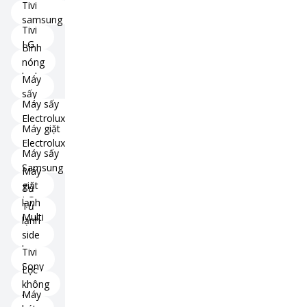
Tivi
samsung
Tivi
LG
Bình
nóng
lạnh
Máy
sấy
Máy sấy
Electrolux
Máy giặt
Electrolux
Máy sấy
Samsung
Máy
giặt
Tủ
LG
lạnh
Tủ
Multi
lạnh
Door
side
by
Tivi
side
Sony
Lọc
không
Máy
khí