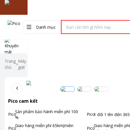
Danh mục
Điều hòa
Tivi
Tủ lạnh
Máy giặt
Máy sấy
Quạt
Điện thoại
Nồi 
Trang
Máy
>
chủ
giặt
Pico cam kết
Sản phẩm bảo hành miễn phí
100
1 đổi 1 lên đến
365
%
Giao hàng miễn phí
65km(miền
Giao hàng miễn phí