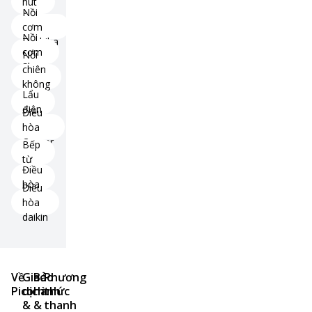
hút
Nồi
ẩm
cơm
Nồi
Toshiba
cơm
Nồi
Sharp
chiên
không
Lẩu
dầu
điện
Điều
hòa
Casper
Bếp
từ
Điều
hòa
Điều
hòa
daikin
Về
Giao
Bảo
Phương
Pico
dịch
hành
thức
&
&
thanh