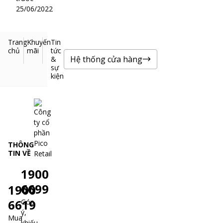
25/06/2022
Trang
Khuyến
Tin
chủ
mãi
tức
Hệ thống cửa hàng
&
sự
kiện
THÔNG
TIN VỀ
1900
6699
1900
6619
Góp
ý,
Mua
khiếu