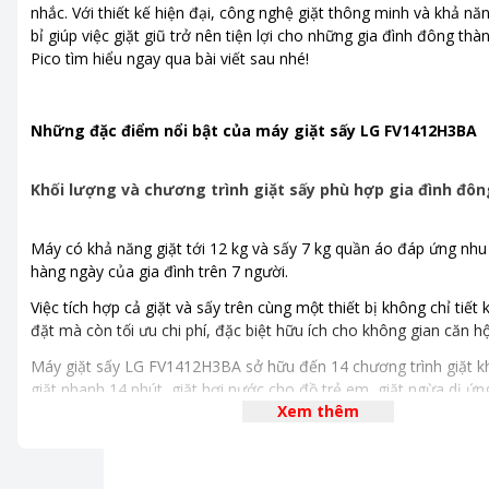
Công nghệ giặt
Công nghệ AI DD bảo vệ sợi
nhắc. Với thiết kế hiện đại, công nghệ giặt thông minh và khả n
Công nghệ TurboWash360
bỉ giúp việc giặt giũ trở nên tiện lợi cho những gia đình đông thà
Công nghệ giặt hơi nước S
Pico tìm hiểu ngay qua bài viết sau nhé!
Bảng điều khiển
Nút xoay
,
Nút nhấn điện tử
Tiếng Việt
Những đặc điểm nổi bật của máy giặt sấy LG FV1412H3BA
Tiện ích
Sấy quần áo
,
Inverter tiết k
êm và bền (truyền động trực
Khối lượng và chương trình giặt sấy phù hợp gia đình đô
trẻ em
Chương trình giặt
Máy có khả năng giặt tới 12 kg và sấy 7 kg quần áo đáp ứng nhu 
Chu trình tải về
hàng ngày của gia đình trên 7 người.
TurboWash 39
Việc tích hợp cả giặt và sấy trên cùng một thiết bị không chỉ tiết 
đặt mà còn tối ưu chi phí, đặc biệt hữu ích cho không gian căn h
Vải bông
Máy giặt sấy LG FV1412H3BA sở hữu đến 14 chương trình giặt k
giặt nhanh 14 phút, giặt hơi nước cho đồ trẻ em, giặt ngừa dị ứng
Vải bông +
Xem thêm
nhàng cho len, giặt + sấy, vệ sinh lồng giặt... Nhờ đó, người dùn
lựa chế độ phù hợp với từng loại vải, từ đồ dày nặng đến những 
Giặt + sấy
manh.
Giặt hơi nước đồ trẻ em