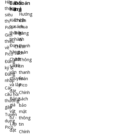
Hệ
Bán
Đổi
toán
thống
hàng
trả
Hướng
siêu
Kiểm
Chính
dẫn
thị
tra
sách
mua
Pico
thông
Bảo
hàng
Giới
tin
hành
&
thiệu
Đơn
thanh
Chính
về
hàng
toán
sách
Pico
Chính
đổi
Thông
Đăng
sách
trả
tin
ký &
vận
thanh
Đăng
chuyển
toán
nhập
và lắp
Pico
Các
đặt
Chính
câu hỏi
Bảng
sách
thường
giá
bảo
gặp
vật
mật
Tuyển
tư -
thông
dụng
Lắp
tin
Pico
đặt
Chính