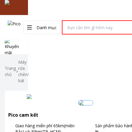
Danh mục
Điều hòa
Tivi
Tủ lạnh
Máy giặt
Máy sấy
Quạt
Điện thoại
Nồi 
Máy
Trang
rửa
>
chủ
chén/
bát
Pico cam kết
Giao hàng miễn phí
65km(miền
Sản phẩm bảo hành
Bắc) và 30km(TP. HCM)
%