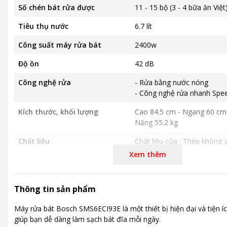
Số chén bát rửa được
11 - 15 bộ (3 - 4 bữa ăn Việt
Tiêu thụ nước
6.7 lít
Công suất máy rửa bát
2400w
Độ ồn
42 dB
Công nghệ rửa
- Rửa bằng nước nóng
- Công nghệ rửa nhanh Spe
Kích thước, khối lượng
Cao 84.5 cm - Ngang 60 cm 
Nặng 55.2 kg
Chất liệu
Chất liệu cửa : Thép không g
Xem thêm
Thời gian bảo hành
36 tháng
Bảng điều khiển
Nút nhấn điện tử
,
Có màn hì
Thông tin sản phẩm
Nơi sản xuất
Đức
Máy rửa bát Bosch SMS6ECI93E là một thiết bị hiện đại và tiện íc
Khoảng giá
Trên 20 triệu
giúp bạn dễ dàng làm sạch bát đĩa mỗi ngày.