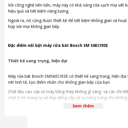
Tiện ích
Hoạt động êm (ồn <50dB)
,
Với công nghệ tiên tiến, máy này có khả năng rửa sạch mọi vết 
khiển bằng điện thoại
hiệu quả và tiết kiệm năng lượng.
Ngoài ra, nó cũng được thiết kế để tiết kiệm không gian và hoạt
hợp với mọi không gian bếp.
Đặc điểm nổi bật máy rửa bát Bosch SM S6ECI93E
Thiết kế sang trọng, hiện đại
Máy rửa bát Bosch SMS6ECI93E có thiết kế sang trọng, hiện đại
nét tinh tế, tạo điểm nhấn cho không gian bếp của bạn.
Chất liệu cao cấp vỏ máy bằng thép không gỉ sáng và các chi ti
chút tỉ mỉ mang lại vẻ đẹp đẳng cấp và sự sang trọng cho khôn
của bạn.
Xem thêm