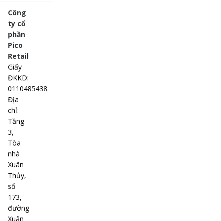
Công
ty cổ
phần
Pico
Retail
Giấy
ĐKKD
:
0110485438
Địa
chỉ
:
Tầng
3,
Tòa
nhà
Xuân
Thủy,
số
173,
đường
Xuân