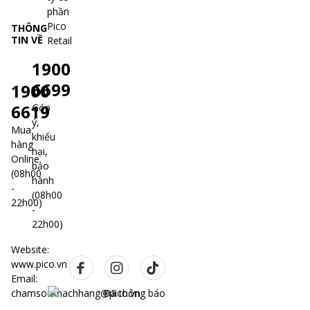
THÔNG
TIN VỀ
1900
6699
1900
6619
Góp
ý,
Mua
khiếu
hàng
nại,
Online
bảo
(08h00
hành
-
(08h00
22h00)
-
22h00)
Website:
www.pico.vn
Email:
chamsockhachhang@pico.vn