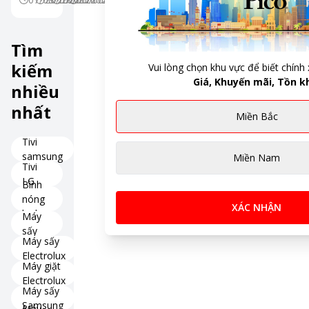
AI
máy Pico
562 Lít Màu
13kg: Trợ Lý
1174 Đường
Đen: 6 Tính
Giặt Giũ AI
Láng - Hà
Năng AI
Thế Hệ Mới
Nội
Vượt Trội
Cho Gia Đình
Tìm
Khiến Thực
Hiện Đại
Phẩm Tươi
kiếm
Vui lòng chọn khu vực để biết chính 
Ngon Mỗi
Giá, Khuyến mãi, Tồn k
nhiều
Ngày
nhất
Miền Bắc
Tivi
samsung
Miền Nam
Tivi
LG
Bình
nóng
XÁC NHẬN
lạnh
Máy
sấy
Máy sấy
Electrolux
Máy giặt
Electrolux
Máy sấy
Samsung
Máy