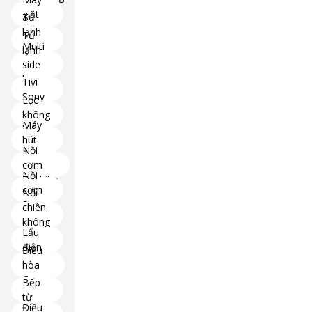
giặt
Tủ
LG
lạnh
Tủ
Multi
lạnh
Door
side
by
Tivi
side
Sony
Lọc
không
Máy
khí
hút
Nồi
ẩm
cơm
Nồi
Toshiba
cơm
Nồi
Sharp
chiên
không
Lẩu
dầu
điện
Điều
hòa
Casper
Bếp
từ
Điều