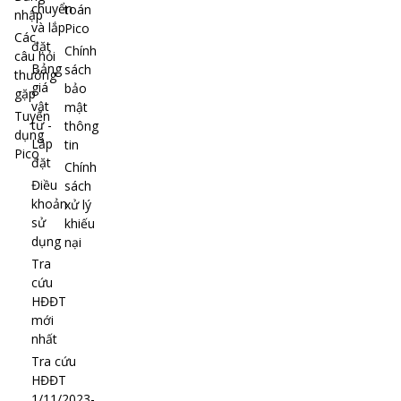
chuyển
toán
nhập
và lắp
Pico
Các
đặt
Chính
câu hỏi
Bảng
sách
thường
giá
bảo
gặp
vật
mật
Tuyển
tư -
thông
dụng
Lắp
tin
Pico
đặt
Chính
Điều
sách
khoản
xử lý
sử
khiếu
dụng
nại
Tra
cứu
HĐĐT
mới
nhất
Tra cứu
HĐĐT
1/11/2023-