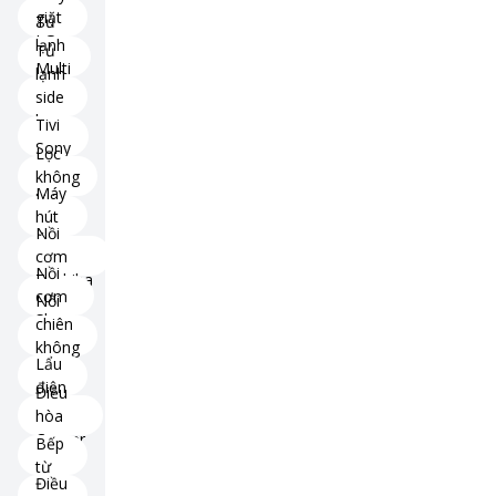
giặt
Tủ
LG
lạnh
Tủ
Multi
lạnh
Door
side
by
Tivi
side
Sony
Lọc
không
Máy
khí
hút
Nồi
ẩm
cơm
Nồi
Toshiba
cơm
Nồi
Sharp
chiên
không
Lẩu
dầu
điện
Điều
hòa
Casper
Bếp
từ
Điều