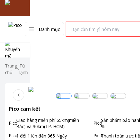
Danh mục
Điều hòa
Tivi
Tủ lạnh
Máy giặt
Máy sấy
Quạt
Điện thoại
Nồi 
Trang
Tủ
>
chủ
lạnh
Pico cam kết
Giao hàng miễn phí
65km(miền
Sản phẩm bảo hành
Bắc) và 30km(TP. HCM)
%
1 đổi 1 lên đến
365
Ngày
Thanh toán
trực ti