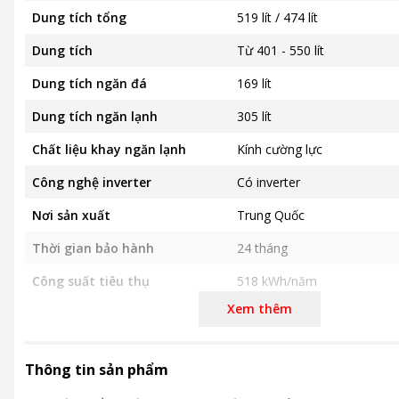
Dung tích tổng
519 lít / 474 lít
Dung tích
Từ 401 - 550 lít
Dung tích ngăn đá
169 lít
Dung tích ngăn lạnh
305 lít
Chất liệu khay ngăn lạnh
Kính cường lực
Công nghệ inverter
Có inverter
Nơi sản xuất
Trung Quốc
Thời gian bảo hành
24 tháng
Công suất tiêu thụ
518 kWh/năm
Xem thêm
Công nghệ tiết kiệm điện
Inverter
Công nghệ làm lạnh
- Luồng khí lạnh đa chiều Mu
- Ngăn chuyển đổi linh hoạt
Thông tin sản phẩm
- Ngăn rau củ Big Fresh Zo