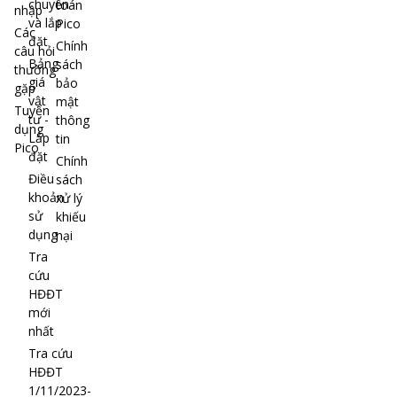
chuyển
toán
nhập
và lắp
Pico
Các
đặt
Chính
câu hỏi
Bảng
sách
thường
giá
bảo
gặp
vật
mật
Tuyển
tư -
thông
dụng
Lắp
tin
Pico
đặt
Chính
Điều
sách
khoản
xử lý
sử
khiếu
dụng
nại
Tra
cứu
HĐĐT
mới
nhất
Tra cứu
HĐĐT
1/11/2023-