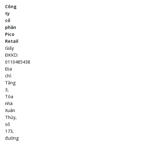
Công
ty
cổ
phần
Pico
Retail
Giấy
ĐKKD
:
0110485438
Địa
chỉ
:
Tầng
3,
Tòa
nhà
Xuân
Thủy,
số
173,
đường