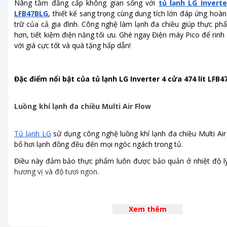
Nâng tầm đẳng cấp không gian sống với
tủ lạnh LG Inverte
Công nghệ kháng khuẩn, khử
Bộ lọc khử mùi than hoạt tí
LFB47BLG
, thiết kế sang trọng cùng dung tích lớn đáp ứng hoà
mùi
trữ của cả gia đình. Công nghệ làm lạnh đa chiều giúp thực ph
hơn, tiết kiệm điện năng tối ưu. Ghé ngay Điện máy Pico để rinh
Kích thước, khối lượng
Cao 177.5 cm - Ngang 83.3 
với giá cực tốt và quà tặng hấp dẫn!
cm - Nặng 91 kg
Tiện ích
Bảng điều khiển bên ngoài
Đặc điểm nổi bật của tủ lạnh LG Inverter 4 cửa 474 lít LFB
Luồng khí lạnh đa chiều Multi Air Flow
Tủ lạnh LG
sử dụng công nghệ luồng khí lạnh đa chiều Multi Air
bổ hơi lạnh đồng đều đến mọi ngóc ngách trong tủ.
Điều này đảm bảo thực phẩm luôn được bảo quản ở nhiệt độ lý
hương vị và độ tươi ngon.
Xem thêm